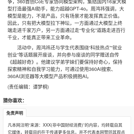
争，360首创CoE专家协同模型架构，集结国内16家大模
型打造最强AI助手，能力超越GPT-4o。周鸿祎强调，大
模型是能力，不是产品，只有场景才能发挥真正价值。
因此，只有把大模型拉下神坛，一方面通过大模型上终
端走进千家万户，另一方面通过走“专业化”道路走进百行
千业，才能真正带来工业革命。
活动中，周鸿祎还与学生代表围绕“科技热点”“就业
创业”等话题展开座谈，并向参与座谈的同学赠送自传
《超越好奇》。他建议学弟学妹们要保持好奇心，保持
探索精神和自我学习能力，可通过使用360AI搜索、
360AI浏览器等大模型产品积极拥抱AI。
(责任编辑：谭梦桐)
猜你喜欢：
免责声明
凡本网注明“来源：XXX(非中国财经消费)”的内容，均转载自其
它媒体，转载目的在于传递更多信息，并不代表本网赞同其观点