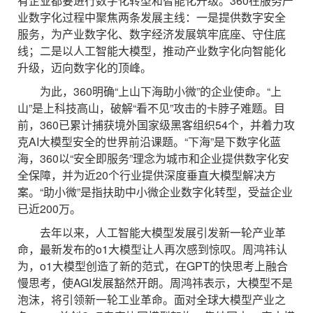
有企业都要进行数字化转型和智能化升级。360在服务产
业数字化过程中聚焦两条发展主线：一是提供数字安全
服务，为产业数字化、数字经济发展筑牢底座、守住底
线；二是以人工智能大模型，推动产业数字化向智能化
升级，迈向数字化的顶峰。
为此，360明确“上山下海助小微”的企业使命。“上
山”是上科技高山，破解“看不见”攻击的卡脖子难题。目
前，360已累计捕获境外国家级黑客组织54个，并着力攻
克AI大模型安全的世界前沿课题。“下海”是下数字化蓝
海，360以“安全即服务”理念为城市和企业提供数字化安
全保障，并为近20个行业提供深度垂直大模型解决方
案。“助小微”是指扶助中小微企业数字化转型，受益企业
已近200万。
去年以来，人工智能大模型发展引发新一轮产业革
命，最新发布的o1大模型让人再次感到惊叹。周鸿祎认
为，o1大模型创造了新的范式，在GPT的快思考上融合
慢思考，使AGI发展豁然开朗。周鸿祎表示，大模型不是
泡沫，将引领新一轮工业革命。面对全球大模型产业之