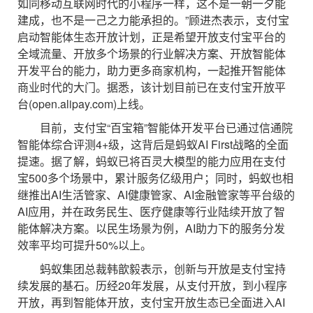
如同移动互联网时代的小程序一样，这不是一朝一夕能
建成，也不是一己之力能承担的。”顾进杰表示，支付宝
启动智能体生态开放计划，正是希望开放支付宝平台的
全域流量、开放多个场景的行业解决方案、开放智能体
开发平台的能力，助力更多商家机构，一起推开智能体
商业时代的大门。据悉，该计划目前已在支付宝开放平
台(open.alipay.com)上线。
目前，支付宝“百宝箱”智能体开发平台已通过信通院
智能体综合评测4+级，这背后是蚂蚁AI First战略的全面
提速。据了解，蚂蚁已将百灵大模型的能力应用在支付
宝500多个场景中，累计服务亿级用户；同时，蚂蚁也相
继推出AI生活管家、AI健康管家、AI金融管家等平台级的
AI应用，并在政务民生、医疗健康等行业陆续开放了智
能体解决方案。以民生场景为例，AI助力下的服务分发
效率平均可提升50%以上。
蚂蚁集团总裁韩歆毅表示，创新与开放是支付宝持
续发展的基石。历经20年发展，从支付开放，到小程序
开放，再到智能体开放，支付宝开放生态已全面进入AI