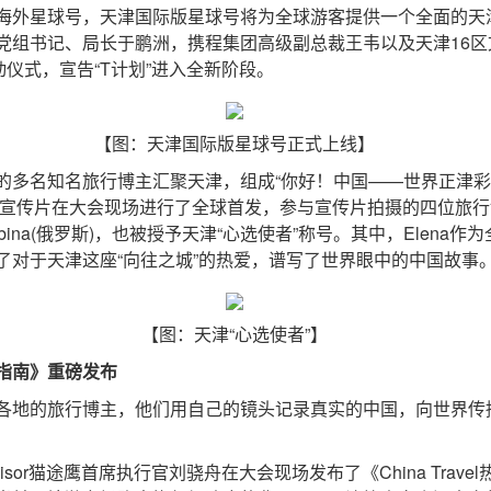
外星球号，天津国际版星球号将为全球游客提供一个全面的天
组书记、局长于鹏洲，携程集团高级副总裁王韦以及天津16区文旅
上线启动仪式，宣告“T计划”进入全新阶段。
【图：天津国际版星球号正式上线】
名知名旅行博主汇聚天津，组成“你好！中国——世界正津彩
传片在大会现场进行了全球首发，参与宣传片拍摄的四位旅行博主——
利)、Sabina(俄罗斯)，也被授予天津“心选使者”称号。其中，Ele
了对于天津这座“向往之城”的热爱，谱写了世界眼中的中国故事
【图：天津“心选使者”】
指南》重磅发布
的旅行博主，他们用自己的镜头记录真实的中国，向世界传播动人
sor猫途鹰首席执行官刘骁舟在大会现场发布了《China Trav