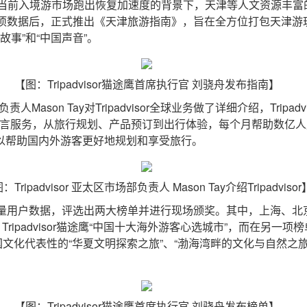
当前入境游市场跑出恢复加速度的背景下，天津等人文资源丰富
洞察分析多项数据后，正式推出《天津旅游指南》，旨在全方位打包天
事”和“中国声音”。
【图：Tripadvisor猫途鹰首席执行官 刘骁舟发布指南】
责人Mason Tay对Tripadvisor全球业务做了详细介绍，Trip
种语言服务，从旅行规划、产品预订到出行体验，每个月帮助数亿
可以帮助国内外游客更好地规划和享受旅行。
：Tripadvisor 亚太区市场部负责人 Mason Tay介绍Tripadvisor
基于海量用户数据，评选出两大榜单并进行现场颁奖。其中，上海、
ipadvisor猫途鹰“中国十大海外游客心选城市”，而在另一项榜单202
国文化代表性的“华夏文明探索之旅”、“渤海湾畔的文化与自然之旅
【图：Tripadvisor猫途鹰首席执行官 刘骁舟发布榜单】