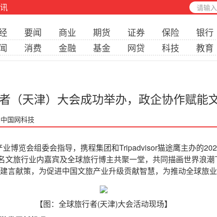
讯
经
要闻
商业
期货
证券
保险
银行
闻
消费
金融
基金
网贷
科技
教育
者（天津）大会成功举办，政企协作赋能
: 中国网科技
览会组委会指导，携程集团和Tripadvisor猫途鹰主办的20
旅行业内嘉宾及全球旅行博主共聚一堂，共同描画世界浪潮下的“Chi
市建言献策，为促进中国文旅产业升级贡献智慧，为推动全球旅
【图：全球旅行者(天津)大会活动现场】