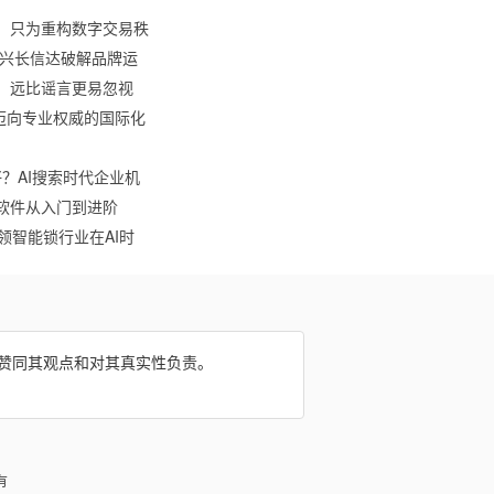
，只为重构数字交易秩
：兴长信达破解品牌运
相，远比谣言更易忽视
om，迈向专业权威的国际化
好？AI搜索时代企业机
软件从入门到进阶
领智能锁行业在AI时
网赞同其观点和对其真实性负责。
有