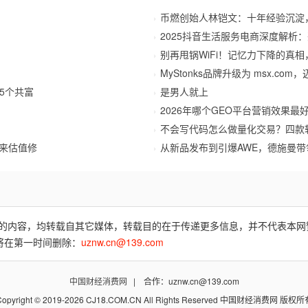
币燃创始人林铠文：十年经验沉淀
2025抖音生活服务电商深度解析
别再甩锅WiFi！记忆力下降的真
MyStonks品牌升级为 msx.c
5个共富
是男人就上
2026年哪个GEO平台营销效果最
不会写代码怎么做量化交易？四款
迎来估值修
从新品发布到引爆AWE，德施曼带
费)”的内容，均转载自其它媒体，转载目的在于传递更多信息，并不代表本
将在第一时间删除：
uznw.cn@139.com
中国财经消费网
| 合作：uznw.cn@139.com
Copyright © 2019-2026 CJ18.COM.CN All Rights Reserved 中国财经消费网 版权所