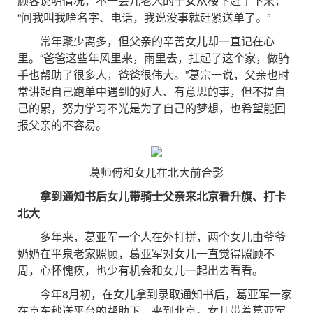
顾客说明情况，不一会儿老人的子女从楼下赶了下来，
“问我叫我啥名字、电话，我说没事就赶紧送单了。”
常年聚少离多，但父亲的辛苦女儿却一直记在心
里。“爸爸这些年风里来，雨里去，扛起了这个家，做骑
手也帮助了很多人，爸爸很伟大。”葛宗一说，父亲也时
常讲起自己跑单中遇到的好人、有意思的事，但不提自
己的累，努力学习不光是为了自己的梦想，也希望能回
报父亲的不容易。
葛师傅和女儿在北大前合影
拿到通知书后女儿带骑士父亲来北京看升旗、打卡
北大
多年来，葛亚军一个人在外打拼，两个女儿由爷爷
奶奶在平泉老家照顾，葛亚军对女儿一直觉得照顾不
周，心怀愧疚，也少有机会和女儿一起出去看看。
今年8月初，在女儿拿到录取通知书后，葛亚军一家
在京东秒送平台的帮助下，来到北京。女儿带着葛亚军