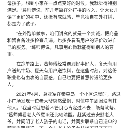
母孩子，想到小家在一点点变好的时候，我就觉得特别
满足。”葛师傅说，前几年靠在外打拼的收入，让大女儿
读了更好的初中，还挺有成就感，毕竟独自在外打拼，
都是为了孩子。
“在外跑单做事，咱们讲究的就是一个实诚，把商品
和留言备注多检查几遍，也多多看看用户的评价改进自
己的服务。”葛师傅说，凡事用心做就能得到别人的尊
重。
在跑单路上，葛师傅经常遇到好事好人，冬天有用
户送热牛奶、夏天有用户送饮料，在这些时刻，对这份
职业也有由衷的自豪感，自己也要把善意传递给更多
人。
2021年4月，葛亚军在秦皇岛一个小区送餐时，路过
小广场发现一位老大爷突然晕倒，时值中午周围没有其
他人。“我当时就想着不管良心肯定过不去，能帮就帮。
“葛师傅看老大爷意识还比较清醒，赶紧过去安慰老大
爷，并问明了老人孩子的电话，并同步联系自己送单的