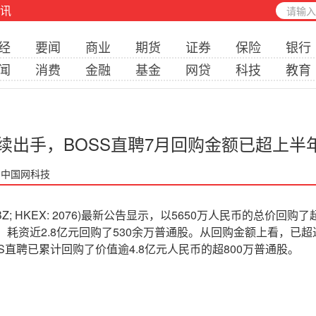
讯
经
要闻
商业
期货
证券
保险
银行
闻
消费
金融
基金
网贷
科技
教育
续出手，BOSS直聘7月回购金额已超上半
: 中国网科技
 BZ; HKEX: 2076)最新公告显示，以5650万人民币的总价回
次，耗资近2.8亿元回购了530余万普通股。从回购金额上看，已
SS直聘已累计回购了价值逾4.8亿元人民币的超800万普通股。