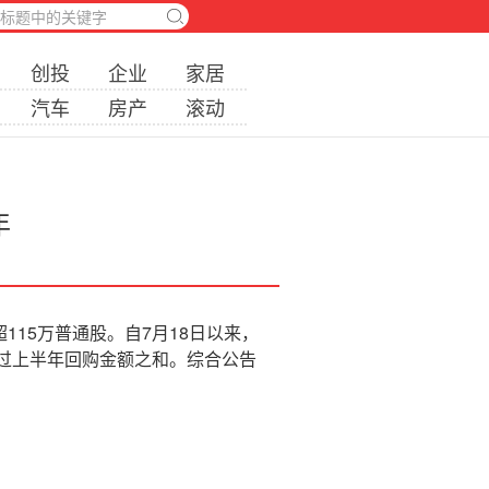
创投
企业
家居
汽车
房产
滚动
年
购了超115万普通股。自7月18日以来，
超过上半年回购金额之和。综合公告