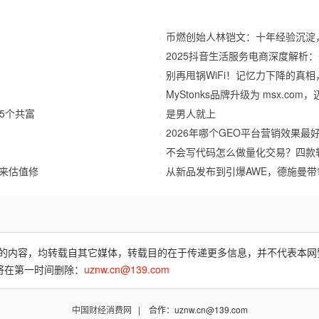
币燃创始人林铠文：十年经验沉淀
2025抖音生活服务电商深度解析
别再甩锅WiFi！记忆力下降的真
MyStonks品牌升级为 msx.c
5个共富
是男人就上
2026年哪个GEO平台营销效果最
不会写代码怎么做量化交易？四款
迎来估值修
从新品发布到引爆AWE，德施曼带
费)”的内容，均转载自其它媒体，转载目的在于传递更多信息，并不代表本
将在第一时间删除：
uznw.cn@139.com
中国财经消费网
| 合作：uznw.cn@139.com