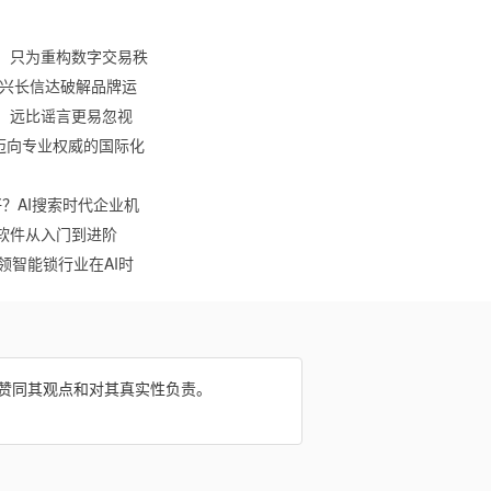
，只为重构数字交易秩
：兴长信达破解品牌运
相，远比谣言更易忽视
om，迈向专业权威的国际化
好？AI搜索时代企业机
软件从入门到进阶
领智能锁行业在AI时
网赞同其观点和对其真实性负责。